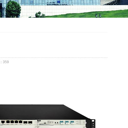
：
359